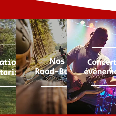
Nos
ations
Concert
Road-Book
événem
 tarifs