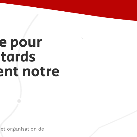
e pour
tards
ent notre
 et organisation de