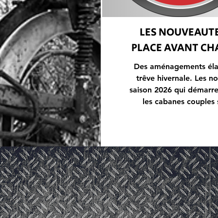
LES NOUVEAUTE
PLACE AVANT CH
Des aménagements éla
trêve hivernale. Les no
saison 2026 qui démarre le 4 avril... Toutes
les cabanes couples
terrasse avec un amén
motos à côté de cha
numérotation plus visibl
Des panneaux pour s'or
sur le terrain. Un post
roadstrips que nous pro
des goodies et tv pou
soirées endiablées.
pétanqu