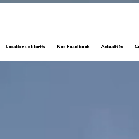
Locations et tarifs
Nos Road book
Actualités
C
Bienvenue à
Moto Route 99