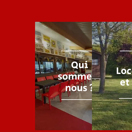
Qui
Loc
sommes-
et
nous ?