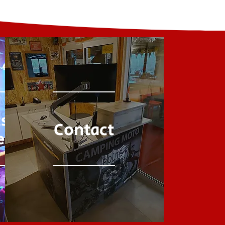
s &
Contact
ents