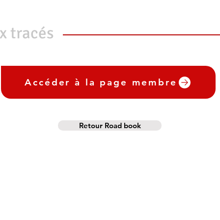
x tracés
Accéder à la page membre
Retour Road book
2150 Route de St Pardoux
Qu
Lieu dit les Mureteix
Lo
63440 Saint Rémy de Blot