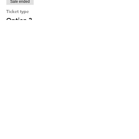
Sale ended
Ticket type
Option 3
More info
Price
€10.00